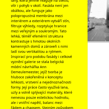
lany, která jemně reaguje na světlo,
vítr i pohyb v okolí. Fasáda není jen
obálkou, ale funguje jako
polopropustná membrána mezi
interiérem a exteriérem-vytváří stín,
filtruje výhledy, rozptyluje hranice
mezi veřejným a soukromým. Tato
lehká, téměř efemérní struktura
kontrastuje s hmotou okolních
kamenných domů a zároveň s nimi
ladí svou vertikalitou a rytmem.
Inspirací pro podobu fasády i celkové
vyznění galerie se stala belgická
módní návrhářka Ann
Demeulemeester, jejíž tvorba je
hluboce zakořeněná v konceptu
lehkosti, vrstvení a nejednoznačnosti
formy. Její práce často využívá lana,
uzly a volně splývající materiály, které
nenesou pouze estetickou hodnotu,
ale i vnitřní napětí, balanc mezi
řádem a chaosem. Stejným způsobem