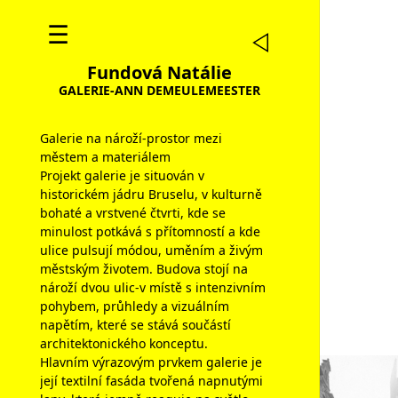
☰
Fundová Natálie
GALERIE-ANN DEMEULEMEESTER
Galerie na nároží-prostor mezi
městem a materiálem
Projekt galerie je situován v
historickém jádru Bruselu, v kulturně
bohaté a vrstvené čtvrti, kde se
minulost potkává s přítomností a kde
ulice pulsují módou, uměním a živým
městským životem. Budova stojí na
nároží dvou ulic-v místě s intenzivním
pohybem, průhledy a vizuálním
napětím, které se stává součástí
architektonického konceptu.
Hlavním výrazovým prvkem galerie je
její textilní fasáda tvořená napnutými