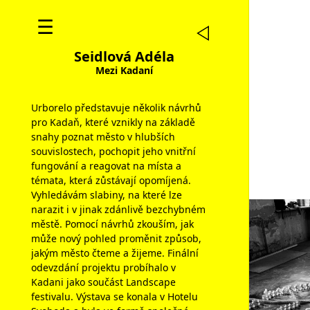
☰
Seidlová Adéla
Mezi Kadaní
Urborelo představuje několik návrhů
pro Kadaň, které vznikly na základě
snahy poznat město v hlubších
souvislostech, pochopit jeho vnitřní
fungování a reagovat na místa a
témata, která zůstávají opomíjená.
Vyhledávám slabiny, na které lze
narazit i v jinak zdánlivě bezchybném
městě. Pomocí návrhů zkouším, jak
může nový pohled proměnit způsob,
jakým město čteme a žijeme. Finální
odevzdání projektu probíhalo v
Kadani jako součást Landscape
festivalu. Výstava se konala v Hotelu