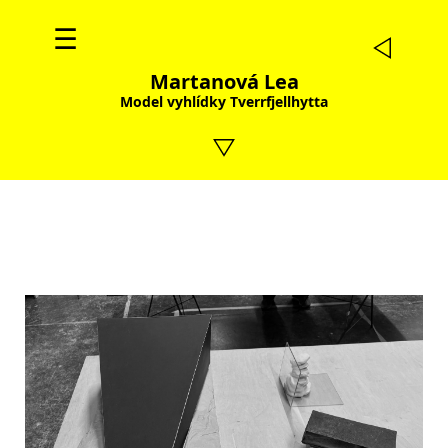
☰
Martanová Lea
Model vyhlídky Tverrfjellhytta