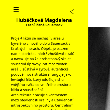
☰
Hubáčková Magdalena
Lesní lázně Sauersack
Projekt lázní se nachází v areálu
bývalého cínového dolu Sauersack v
Krušných horách. Objekt je osazen
nad historickou nádrž zhušťovače kalů
a navazuje na železobetonový skelet
sousední úpravny. Zatímco zbytek
areálu zůstává v syrové, autentické
podobě, nová struktura funguje jako
levitující filtr, který odděluje shon
vnějšího světa od vnitřního prostoru
klidu a soustředění.
Architektura pracuje s kontrastem
mezi otevřeností krajiny a uzavřeností
introspektivního prostoru. Centrálním