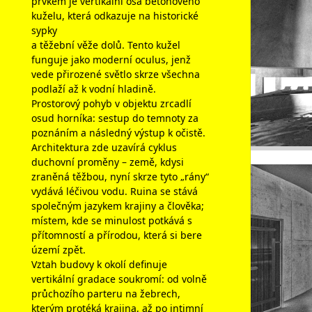
prvkem je vertikální osa betonového
kuželu, která odkazuje na historické
sypky
a těžební věže dolů. Tento kužel
funguje jako moderní oculus, jenž
vede přirozené světlo skrze všechna
podlaží až k vodní hladině.
Prostorový pohyb v objektu zrcadlí
osud horníka: sestup do temnoty za
poznáním a následný výstup k očistě.
Architektura zde uzavírá cyklus
duchovní proměny – země, kdysi
zraněná těžbou, nyní skrze tyto „rány“
vydává léčivou vodu. Ruina se stává
společným jazykem krajiny a člověka;
místem, kde se minulost potkává s
přítomností a přírodou, která si bere
území zpět.
Vztah budovy k okolí definuje
vertikální gradace soukromí: od volně
průchozího parteru na žebrech,
kterým protéká krajina, až po intimní