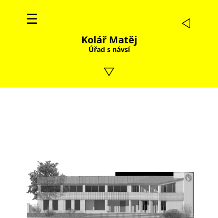
☰
Kolář Matěj
Úřad s návsí