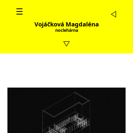
☰
Vojáčková Magdaléna
noclehárna